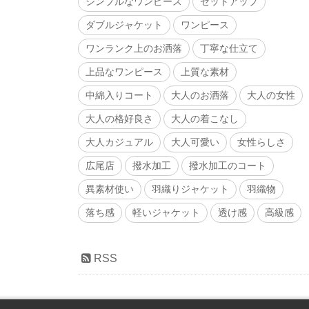
シンプルなワンピース
セットアップ
ダブルジャケット
ワンピース
ワンランク上のお洒落
丁寧な仕立て
上品なワンピース
上質な素材
中綿入りコート
大人のお洒落
大人の女性
大人の格好良さ
大人の着こなし
大人カジュアル
大人可愛い
女性らしさ
広尾店
撥水加工
撥水加工のコート
異素材使い
羽織りジャケット
羽織物
落ち感
軽いジャケット
透け感
高級感
RSS