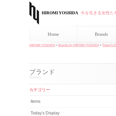
HIROMI YOSHIDA
今を生きる女性た
Home
Brands
HIROMI YOSHIDA
>
Brands by HIROMI YOSHIDA
>
Today's D
ブランド
Brands
カテゴリー
Items
Today's Display