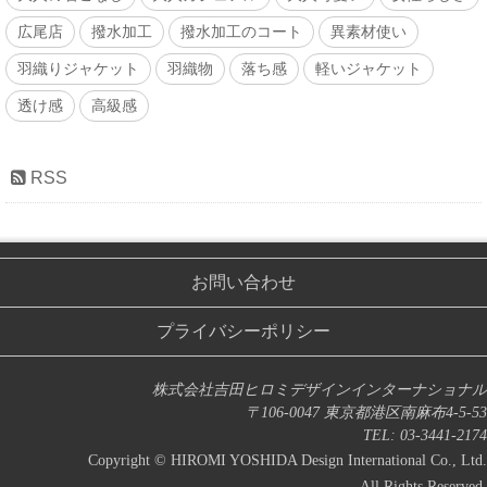
広尾店
撥水加工
撥水加工のコート
異素材使い
羽織りジャケット
羽織物
落ち感
軽いジャケット
透け感
高級感
RSS
お問い合わせ
プライバシーポリシー
株式会社吉田ヒロミデザインインターナショナル
〒106-0047 東京都港区南麻布4-5-53
TEL: 03-3441-2174
Copyright © HIROMI YOSHIDA Design International Co., Ltd.
All Rights Reserved.