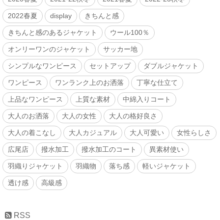
2022春夏
display
きちんと感
きちんと感のあるジャケット
ウール100％
オンリーワンのジャケット
サッカー地
シンプルなワンピース
セットアップ
ダブルジャケット
ワンピース
ワンランク上のお洒落
丁寧な仕立て
上品なワンピース
上質な素材
中綿入りコート
大人のお洒落
大人の女性
大人の格好良さ
大人の着こなし
大人カジュアル
大人可愛い
女性らしさ
広尾店
撥水加工
撥水加工のコート
異素材使い
羽織りジャケット
羽織物
落ち感
軽いジャケット
透け感
高級感
RSS