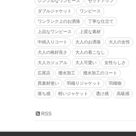
シンプルなワンピース
セットアップ
ダブルジャケット
ワンピース
ワンランク上のお洒落
丁寧な仕立て
上品なワンピース
上質な素材
中綿入りコート
大人のお洒落
大人の女性
大人の格好良さ
大人の着こなし
大人カジュアル
大人可愛い
女性らしさ
広尾店
撥水加工
撥水加工のコート
異素材使い
羽織りジャケット
羽織物
落ち感
軽いジャケット
透け感
高級感
RSS