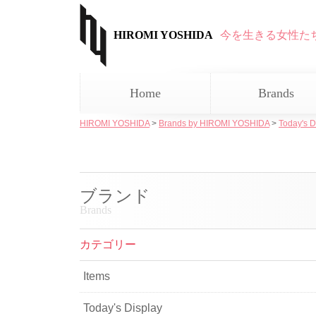
HIROMI YOSHIDA
今を生きる女性た
Home
Brands
HIROMI YOSHIDA
>
Brands by HIROMI YOSHIDA
>
Today's D
ブランド
Brands
カテゴリー
Items
Today's Display