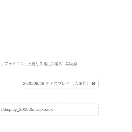
ト
,
フェミニン
,
上質な生地
,
広尾店
,
高級感
2020/08/26 ディスプレイ（広尾店）
display_200825/trackback/