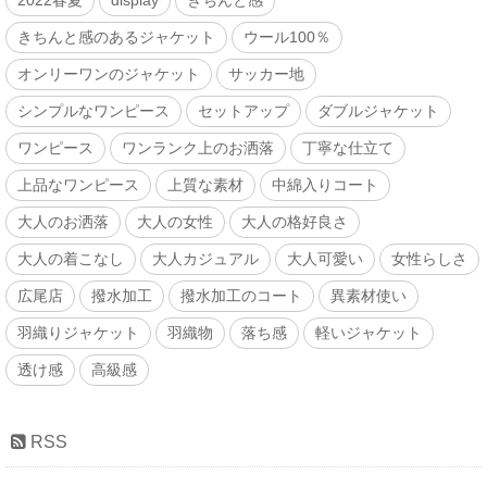
2022春夏
display
きちんと感
きちんと感のあるジャケット
ウール100％
オンリーワンのジャケット
サッカー地
シンプルなワンピース
セットアップ
ダブルジャケット
ワンピース
ワンランク上のお洒落
丁寧な仕立て
上品なワンピース
上質な素材
中綿入りコート
大人のお洒落
大人の女性
大人の格好良さ
大人の着こなし
大人カジュアル
大人可愛い
女性らしさ
広尾店
撥水加工
撥水加工のコート
異素材使い
羽織りジャケット
羽織物
落ち感
軽いジャケット
透け感
高級感
RSS