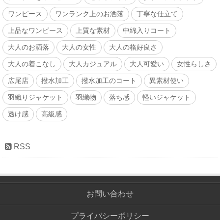
ワンピース
ワンランク上のお洒落
丁寧な仕立て
上品なワンピース
上質な素材
中綿入りコート
大人のお洒落
大人の女性
大人の格好良さ
大人の着こなし
大人カジュアル
大人可愛い
女性らしさ
広尾店
撥水加工
撥水加工のコート
異素材使い
羽織りジャケット
羽織物
落ち感
軽いジャケット
透け感
高級感
RSS
お問い合わせ
プライバシーポリシー