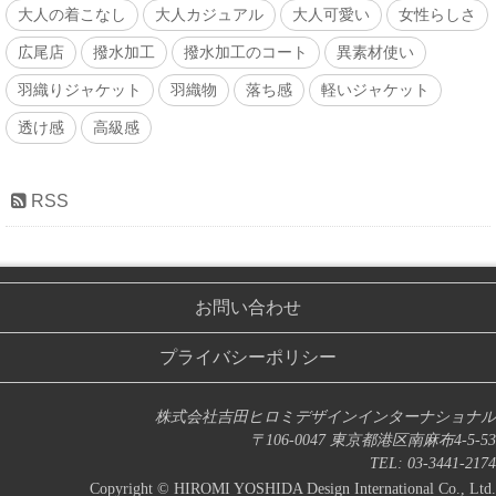
大人の着こなし
大人カジュアル
大人可愛い
女性らしさ
広尾店
撥水加工
撥水加工のコート
異素材使い
羽織りジャケット
羽織物
落ち感
軽いジャケット
透け感
高級感
RSS
お問い合わせ
プライバシーポリシー
株式会社吉田ヒロミデザインインターナショナル
〒106-0047 東京都港区南麻布4-5-53
TEL: 03-3441-2174
Copyright © HIROMI YOSHIDA Design International Co., Ltd.