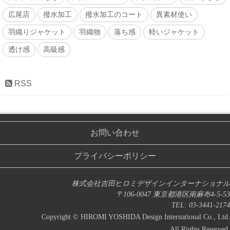
広尾店
撥水加工
撥水加工のコート
異素材使い
羽織りジャケット
羽織物
落ち感
軽いジャケット
透け感
高級感
RSS
お問い合わせ
プライバシーポリシー
株式会社吉田ヒロミデザインインターナショナル
〒106-0047 東京都港区南麻布4-5-53
TEL: 03-3441-2174
Copyright © HIROMI YOSHIDA Design International Co., Ltd.
All Rights Reserved.