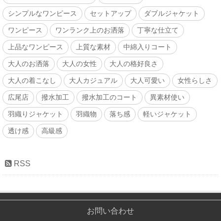
シンプルなワンピース
セットアップ
ダブルジャケット
ワンピース
ワンランク上のお洒落
丁寧な仕立て
上品なワンピース
上質な素材
中綿入りコート
大人のお洒落
大人の女性
大人の格好良さ
大人の着こなし
大人カジュアル
大人可愛い
女性らしさ
広尾店
撥水加工
撥水加工のコート
異素材使い
羽織りジャケット
羽織物
落ち感
軽いジャケット
透け感
高級感
RSS
お問い合わせ