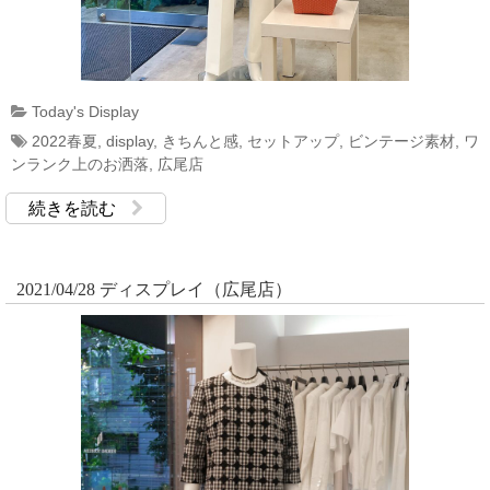
Today's Display
2022春夏
,
display
,
きちんと感
,
セットアップ
,
ビンテージ素材
,
ワ
ンランク上のお洒落
,
広尾店
続きを読む
2021/04/28 ディスプレイ（広尾店）