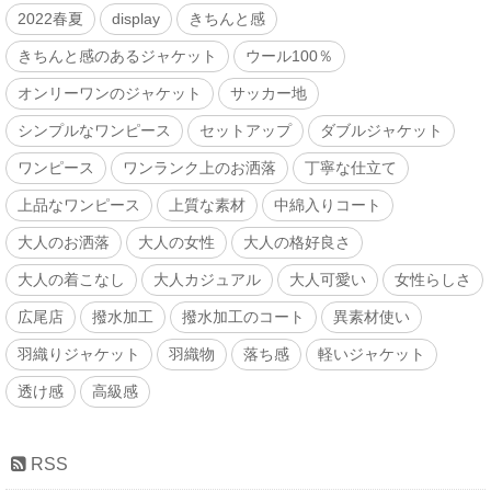
2022春夏
display
きちんと感
きちんと感のあるジャケット
ウール100％
オンリーワンのジャケット
サッカー地
シンプルなワンピース
セットアップ
ダブルジャケット
ワンピース
ワンランク上のお洒落
丁寧な仕立て
上品なワンピース
上質な素材
中綿入りコート
大人のお洒落
大人の女性
大人の格好良さ
大人の着こなし
大人カジュアル
大人可愛い
女性らしさ
広尾店
撥水加工
撥水加工のコート
異素材使い
羽織りジャケット
羽織物
落ち感
軽いジャケット
透け感
高級感
RSS