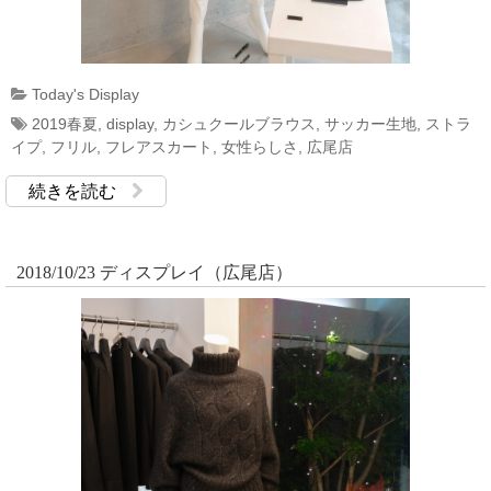
Today's Display
2019春夏
,
display
,
カシュクールブラウス
,
サッカー生地
,
ストラ
イプ
,
フリル
,
フレアスカート
,
女性らしさ
,
広尾店
続きを読む
2018/10/23 ディスプレイ（広尾店）