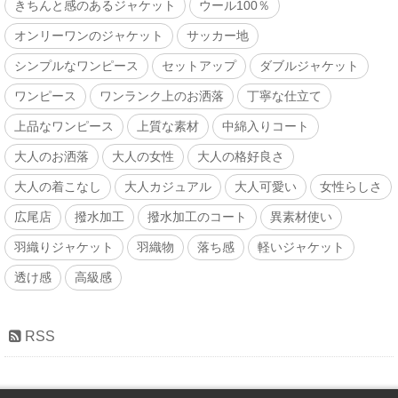
きちんと感のあるジャケット
ウール100％
オンリーワンのジャケット
サッカー地
シンプルなワンピース
セットアップ
ダブルジャケット
ワンピース
ワンランク上のお洒落
丁寧な仕立て
上品なワンピース
上質な素材
中綿入りコート
大人のお洒落
大人の女性
大人の格好良さ
大人の着こなし
大人カジュアル
大人可愛い
女性らしさ
広尾店
撥水加工
撥水加工のコート
異素材使い
羽織りジャケット
羽織物
落ち感
軽いジャケット
透け感
高級感
RSS