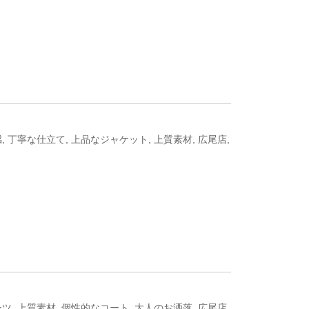
感
,
丁寧な仕立て
,
上品なジャケット
,
上質素材
,
広尾店
,
ーツ
,
上質素材
,
個性的なコート
,
大人のお洒落
,
広尾店
,