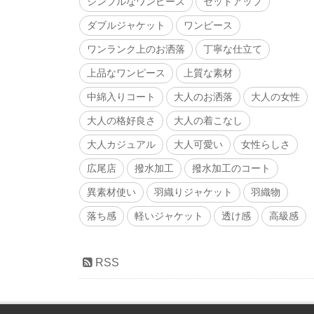
シンプルなワンピース
セットアップ
ダブルジャケット
ワンピース
ワンランク上のお洒落
丁寧な仕立て
上品なワンピース
上質な素材
中綿入りコート
大人のお洒落
大人の女性
大人の格好良さ
大人の着こなし
大人カジュアル
大人可愛い
女性らしさ
広尾店
撥水加工
撥水加工のコート
異素材使い
羽織りジャケット
羽織物
落ち感
軽いジャケット
透け感
高級感
RSS