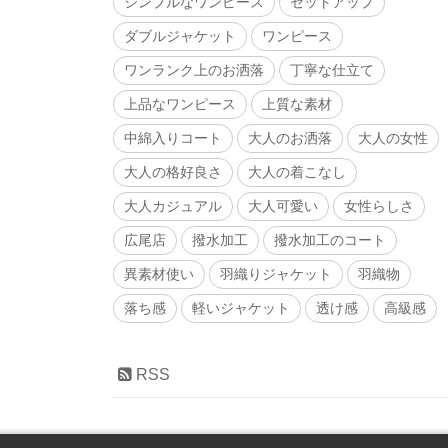
シンプルなワンピース
セットアップ
ダブルジャケット
ワンピース
ワンランク上のお洒落
丁寧な仕立て
上品なワンピース
上質な素材
中綿入りコート
大人のお洒落
大人の女性
大人の格好良さ
大人の着こなし
大人カジュアル
大人可愛い
女性らしさ
広尾店
撥水加工
撥水加工のコート
異素材使い
羽織りジャケット
羽織物
落ち感
軽いジャケット
透け感
高級感
RSS