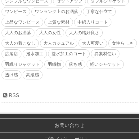
シンプルなワンピース
セットアップ
ダブルジャケット
ワンピース
ワンランク上のお洒落
丁寧な仕立て
上品なワンピース
上質な素材
中綿入りコート
大人のお洒落
大人の女性
大人の格好良さ
大人の着こなし
大人カジュアル
大人可愛い
女性らしさ
広尾店
撥水加工
撥水加工のコート
異素材使い
羽織りジャケット
羽織物
落ち感
軽いジャケット
透け感
高級感
RSS
お問い合わせ