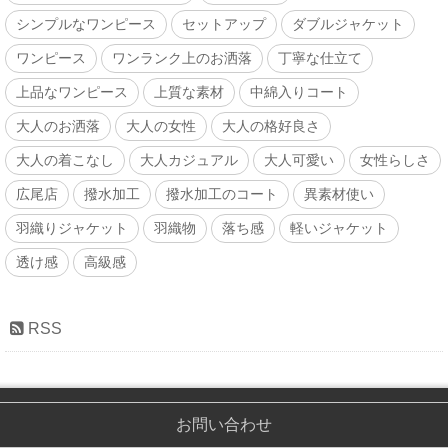
シンプルなワンピース
セットアップ
ダブルジャケット
ワンピース
ワンランク上のお洒落
丁寧な仕立て
上品なワンピース
上質な素材
中綿入りコート
大人のお洒落
大人の女性
大人の格好良さ
大人の着こなし
大人カジュアル
大人可愛い
女性らしさ
広尾店
撥水加工
撥水加工のコート
異素材使い
羽織りジャケット
羽織物
落ち感
軽いジャケット
透け感
高級感
RSS
お問い合わせ