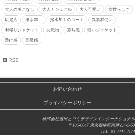
大人の着こなし
大人カジュアル
大人可愛い
女性らしさ
広尾店
撥水加工
撥水加工のコート
異素材使い
羽織りジャケット
羽織物
落ち感
軽いジャケット
透け感
高級感
RSS
お問い合わせ
プライバシーポリシー
株式会社吉田ヒロミデザインインターナショナル
〒106-0047 東京都港区南麻布4-5-53
TEL: 03-3441-2174